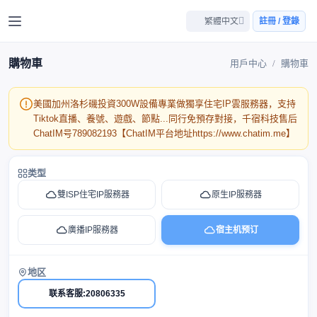
繁體中文
註冊 / 登錄
購物車
用戶中心
購物車
美國加州洛杉磯投資300W設備專業做獨享住宅IP雲服務器，支持
Tiktok直播、養號、遊戲、節點...同行免預存對接，千宿科技售后
ChatIM号789082193【ChatIM平台地址https://www.chatim.me】
类型
雙ISP住宅IP服務器
原生IP服務器
廣播IP服務器
宿主机预订
地区
联系客服:20806335