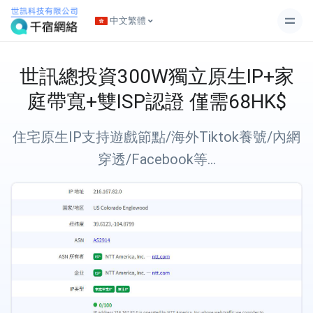
中文繁體
世訊總投資300W獨立原生IP+家
庭帶寬+雙ISP認證 僅需68HK$
住宅原生IP支持遊戲節點/海外Tiktok養號/內網
穿透/Facebook等...