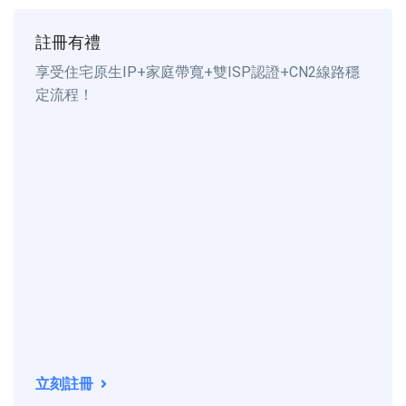
註冊有禮
享受住宅原生IP+家庭帶寬+雙ISP認證+CN2線路穩
定流程！
立刻註冊