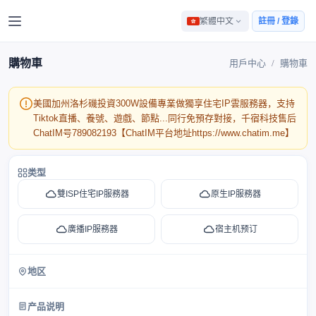
繁體中文
註冊 / 登錄
購物車
用戶中心
購物車
美國加州洛杉磯投資300W設備專業做獨享住宅IP雲服務器，支持
Tiktok直播、養號、遊戲、節點...同行免預存對接，千宿科技售后
ChatIM号789082193【ChatIM平台地址https://www.chatim.me】
类型
雙ISP住宅IP服務器
原生IP服務器
廣播IP服務器
宿主机预订
地区
产品说明