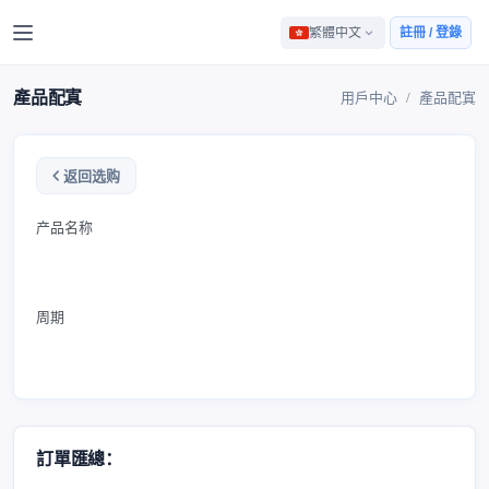
繁體中文
註冊 / 登錄
產品配寘
用戶中心
產品配寘
返回选购
产品名称
周期
訂單匯總：